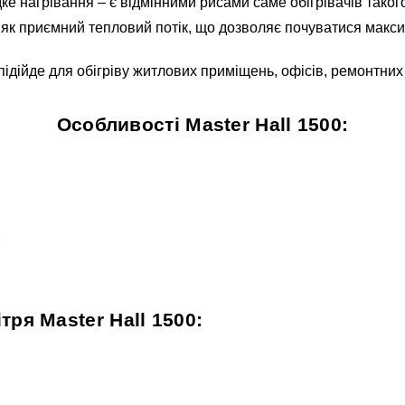
ке нагрівання – є відмінними рисами саме обігрівачів тако
як приємний тепловий потік, що дозволяє почуватися макс
о підійде для обігріву житлових приміщень, офісів, ремонтни
Особливості Master Hall 1500:
;
тря Master Hall 1500: