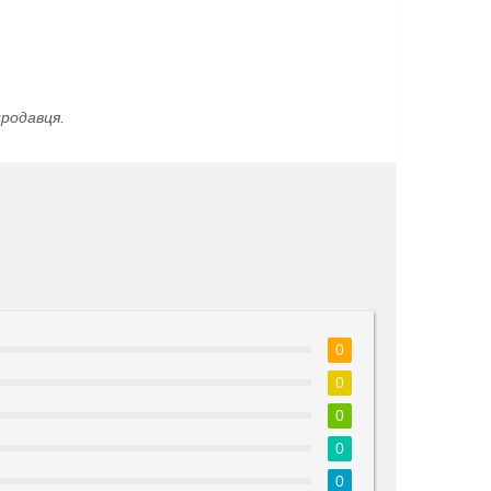
родавця.
0
0
0
0
0