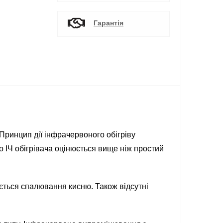
Гарантія
Принцип дії інфрачервоного обігріву
о ІЧ обігрівача оцінюється вище ніж простий
ається спалювання кисню. Також відсутні