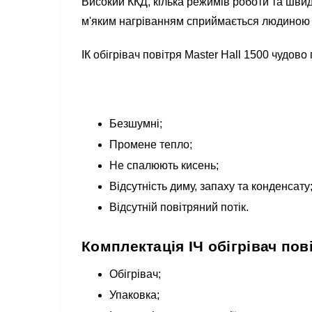
Високий ККД, кілька режимів роботи та швид
м'яким нагріванням сприймається людиною 
ІК обігрівач повітря Master Hall 1500 чудов
Безшумні;
Промене тепло;
Не спалюють кисень;
Відсутність диму, запаху та конденсату
Відсутній повітряний потік.
Комплектація ІЧ обігрівач пові
Обігрівач;
Упаковка;