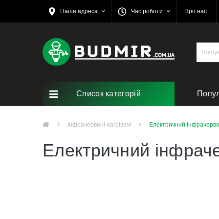
Наша адреса
Час роботи
Про нас
Список категорій
Попу
Ремо
Інфрачервоні нагрівачі
Електричний інфрачерво
Електричний інфраче