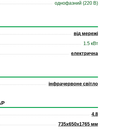
однофазний (220 В)
від мережі
1.5 кВт
електрична
інфрачервоне світло
АР
4.8
735x650x1765 мм