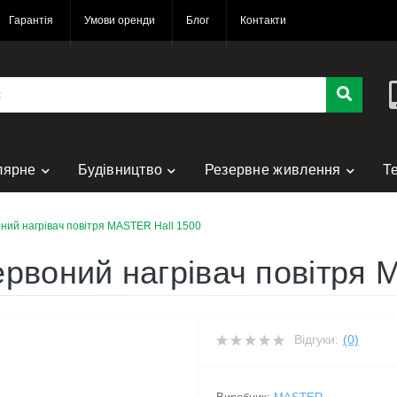
Гарантія
Умови оренди
Блог
Контакти
лярне
Будівництво
Резервне живлення
Т
нт
ний нагрівач повітря MASTER Hall 1500
рвоний нагрівач повітря 
Відгуки:
(0)