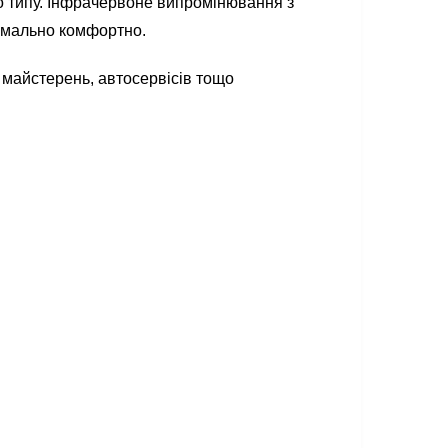
го типу. Інфрачервоне випромінювання з
имально комфортно.
х майстерень, автосервісів тощо