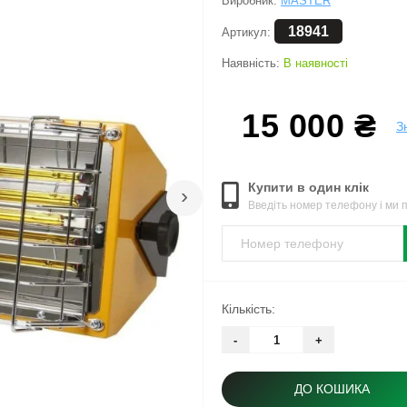
Виробник:
MASTER
18941
Артикул:
Наявність:
В наявності
15 000 ₴
З
Купити в один клік
›
Введіть номер телефону і ми
Кількість:
-
+
ДО КОШИКА