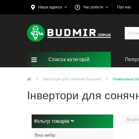
Наша адреса
Час роботи
Про нас
Список категорій
Попу
Ремо
Інвертори для сонячних батарей
Номінальна пот
Інвертори для соняч
Фільтр товарів
Ваш вибір: