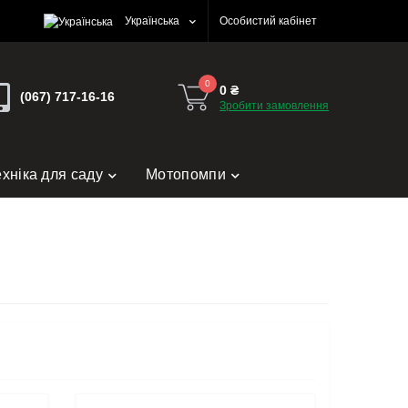
Українська
Особистий кабінет
0
0 ₴
(067) 717-16-16
Зробити замовлення
ехніка для саду
Мотопомпи