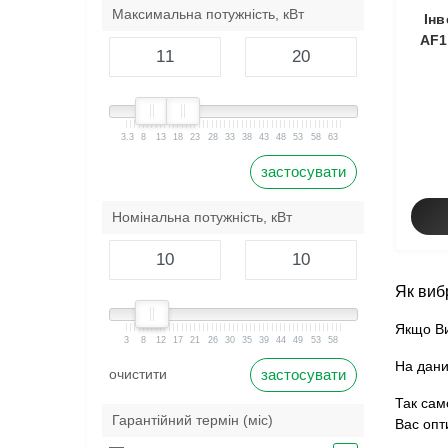
Максимальна потужність, кВт
Інв
AF1
3.3
8
13
18
23
28
33
38
43
48
53
58
63
застосувати
Номінальна потужність, кВт
Як виб
Якщо Ви
3
8
12
17
21
26
30
35
39
44
49
53
58
На дани
очистити
застосувати
Так сам
Гарантійний термін (міс)
Вас опт