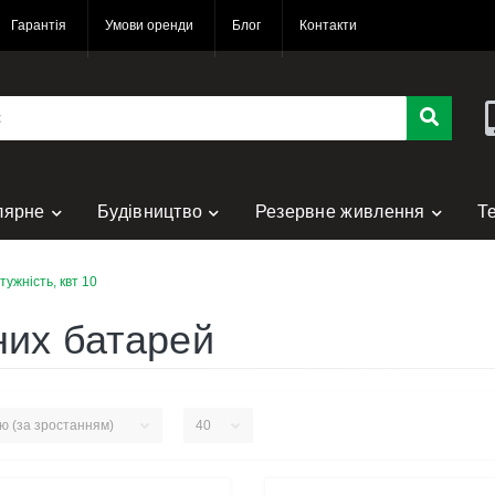
Гарантія
Умови оренди
Блог
Контакти
лярне
Будівництво
Резервне живлення
Т
нт
ужність, квт 10
них батарей