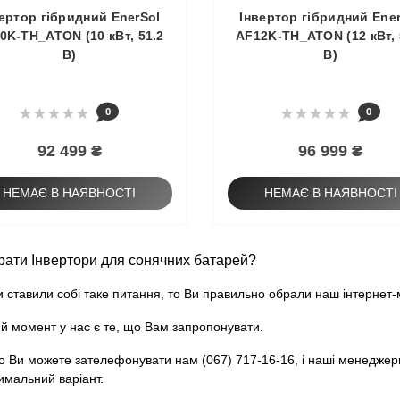
ертор гібридний EnerSol
Інвертор гібридний Ene
0K-TH_ATON (10 кВт, 51.2
AF12K-TH_ATON (12 кВт, 
В)
В)
0
0
92 499 ₴
96 999 ₴
НЕМАЄ В НАЯВНОСТІ
НЕМАЄ В НАЯВНОСТІ
рати Інвертори для сонячних батарей?
 ставили собі таке питання, то Ви правильно обрали наш інтернет-
й момент у нас є те, що Вам запропонувати.
о Ви можете зателефонувати нам (067) 717-16-16, і наші менеджери
имальний варіант.