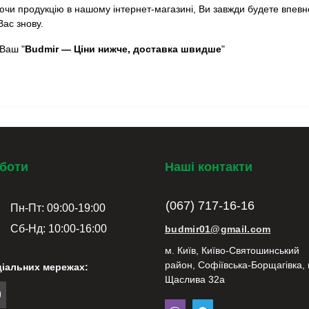
чи продукцію в нашому інтернет-магазині, Ви завжди будете впевне
Вас знову.
Ваш "
Budmir — Ціни нижче, доставка швидше
"
оботи
Наші контакти
(067) 717-16-16
Пн-Пт: 09:00-19:00
Сб-Нд: 10:00-16:00
budmir01@gmail.com
м. Київ, Київо-Святошинський
район, Софіївська-Борщагівка, 
ціальних мережах:
Щаслива 32а