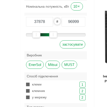
10
×
Номінальна потужність, кВт
₴
застосувати
Виробник
EnerSol
Mitsui
MUST
Ін
Спосіб підключення
P
клеми
1
клемник
2
у мережу
2