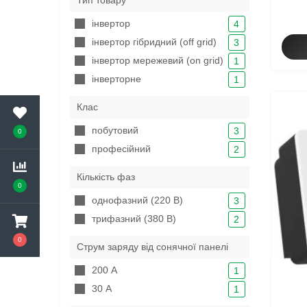
Тип товару
інвертор
4
інвертор гібридний (off grid)
3
інвертор мережевий (on grid)
1
інверторне
1
Клас
побутовий
3
0
професійний
2
Кількість фаз
0
однофазний (220 В)
3
трифазний (380 В)
2
0
Струм заряду від сонячної панелі
200 А
1
30 А
1