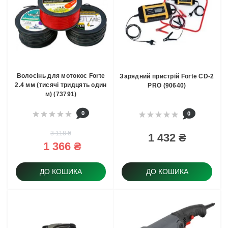
Волосінь для мотокос Forte
Зарядний пристрій Forte CD-2
2.4 мм (тисячі тридцять один
PRO (90640)
м) (73791)
0
0
3 118 ₴
1 432 ₴
1 366 ₴
ДО КОШИКА
ДО КОШИКА