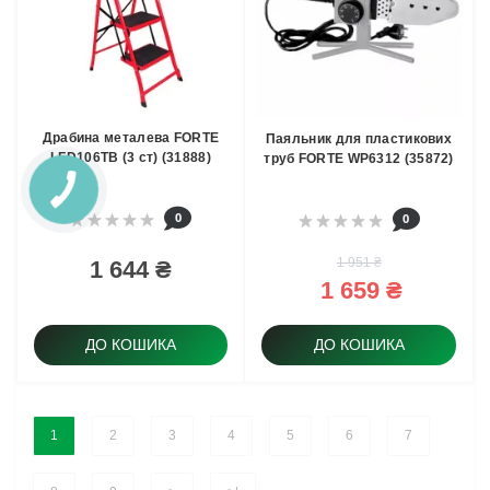
Драбина металева FORTE
Паяльник для пластикових
LFD106TB (3 ст) (31888)
труб FORTE WP6312 (35872)
0
0
1 951 ₴
1 644 ₴
1 659 ₴
ДО КОШИКА
ДО КОШИКА
1
2
3
4
5
6
7