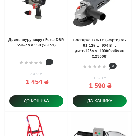
Дриль-шурупокрут Forte DSR
Болгарка FORTE (Форте) AG
550-2 VR 550 (96159)
91-125 L , 900 Вт ,
диск-125мм, 10000 об/мин
(123608)
0
0
2 423 ₴
1 870 ₴
1 454 ₴
1 590 ₴
ДО КОШИКА
ДО КОШИКА