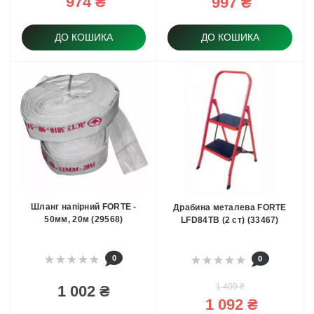
974 ₴
997 ₴
ДО КОШИКА
ДО КОШИКА
Шланг напірний FORTE -
Драбина металева FORTE
50мм, 20м (29568)
LFD84TB (2 ст) (33467)
0
0
1 409 ₴
1 002 ₴
1 092 ₴