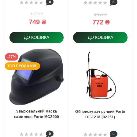
0
0
1 028 ₴
1 059 ₴
749 ₴
772 ₴
ДО КОШИКА
ДО КОШИКА
-27%
ТОП ПРОДАЖІВ!
Зварювальний маска
Обприскувач ручний Forte
хамелеон Forte MC2000
ОГ-12 М (92251)
0
0