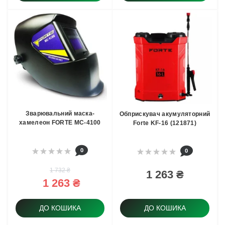
Зварювальний маска-
Обприскувач акумуляторний
хамелеон FORTE МС-4100
Forte KF-16 (121871)
0
0
1 732 ₴
1 263 ₴
1 263 ₴
ДО КОШИКА
ДО КОШИКА