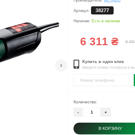
Производитель:
METABO
38277
Артикул:
Наличие:
Есть в наличии
6 311 ₴
8 49
Купить в один клик
›
Введите номер телефона и м
Количество:
-
+
В КОРЗИНУ