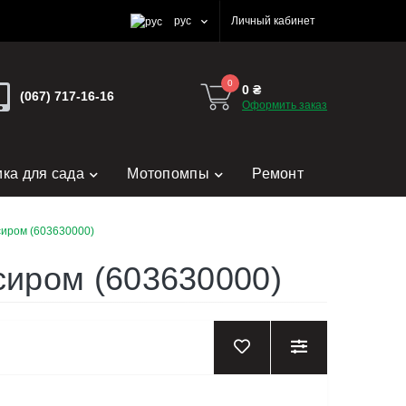
рус
Личный кабинет
0
0 ₴
(067) 717-16-16
Оформить заказ
ика для сада
Мотопомпы
Ремонт
сиром (603630000)
сиром (603630000)