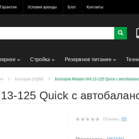
Гарантия
Условия аренды
Блог
Контакты
лярное
Стройка
Резервное питание
Техн
нт
Болгарки (УШМ)
Болгарка Metabo WA 13-125 Quick с автобалан
13-125 Quick с автобалан
Отзывы:
(0)