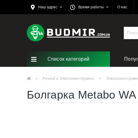
Наш адрес
Время работы
О нас
Список категорий
Попу
Ручной и Электроинструмент
Электроинструме
Болгарка Metabo WA 