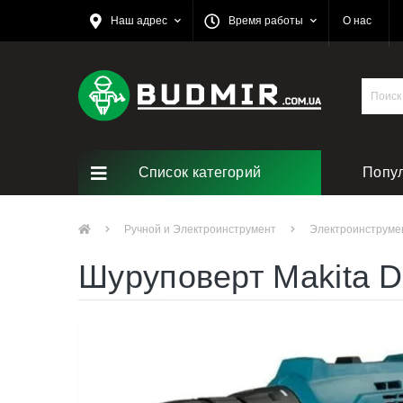
Наш адрес
Время работы
О нас
Список категорий
Попу
Ручной и Электроинструмент
Электроинструме
Шуруповерт Makita 