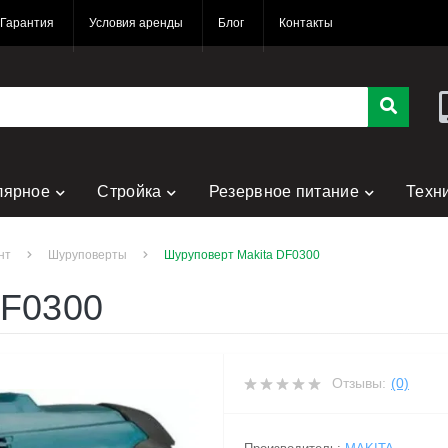
Гарантия
Условия аренды
Блог
Контакты
лярное
Стройка
Резервное питание
Техн
нт
Шуруповерты
Шуруповерт Makita DF0300
DF0300
Отзывы:
(0)