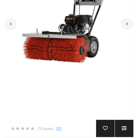
‹
›
Отзывы:
(0)