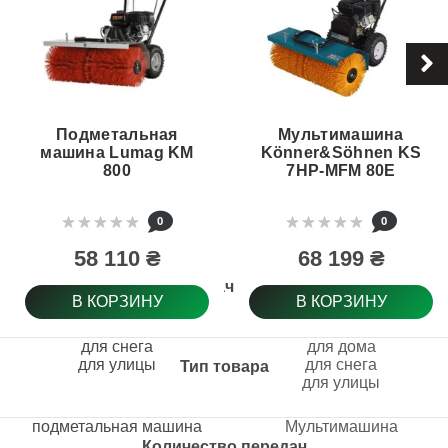
Подметальная
Мультимашина
машина Lumag KM
Könner&Söhnen KS
800
7HP-MFM 80E
0
0
58 110 ₴
68 199 ₴
Назначение
В КОРЗИНУ
В КОРЗИНУ
для снега
для дома
для улицы
для снега
Тип товара
для улицы
подметальная машина
Мультимашина
Количество передач