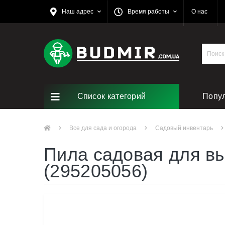
Наш адрес
Время работы
О нас
Список категорий
Попу
Все для сада и огорода
Садовый инвентарь
Пила садовая для вы
(295205056)