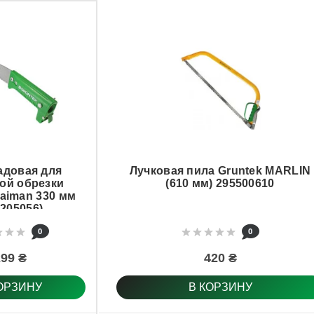
адовая для
Лучковая пила Gruntek MARLIN
ой обрезки
(610 мм) 295500610
Kaiman 330 мм
5205056)
0
0
99 ₴
420 ₴
ОРЗИНУ
В КОРЗИНУ