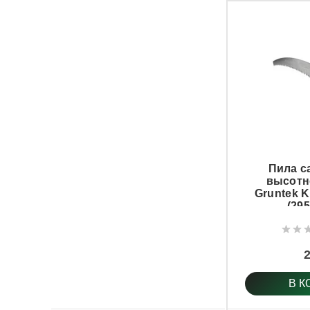
Пила с
высотн
Gruntek 
(29
2
В К