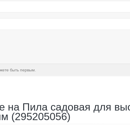
ожете быть первым.
 на Пила садовая для вы
мм (295205056)