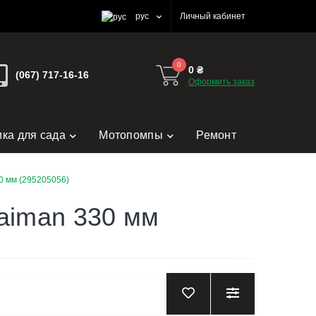
рус
Личный кабинет
0
0 ₴
(067) 717-16-16
Оформить заказ
ика для сада
Мотопомпы
Ремонт
0 мм (295205056)
aiman 330 мм