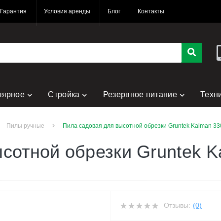
Гарантия
Условия аренды
Блог
Контакты
лярное
Стройка
Резервное питание
Техн
Пилы ручные
Пила садовая для высотной обрезки Gruntek Kaiman 33
сотной обрезки Gruntek K
Отзывы:
(0)