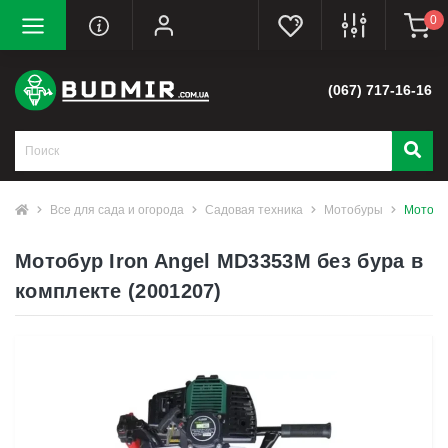
0
(067) 717-16-16
Все для сада и огорода
Садовая техника
Мотобуры
Мотобур
Мотобур Iron Angel MD3353M без бура в
комплекте (2001207)