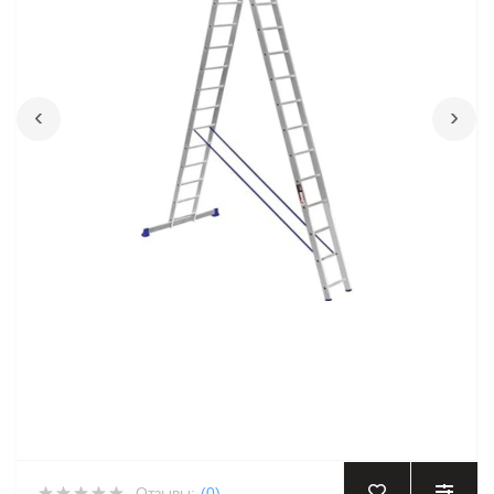
‹
›
Отзывы:
(0)