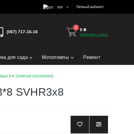
рус
Личный кабинет
0
0 ₴
(067) 717-16-16
Оформить заказ
ика для сада
Мотопомпы
Ремонт
tark 3*8 SVHR3x8 (525380503)
 3*8 SVHR3x8