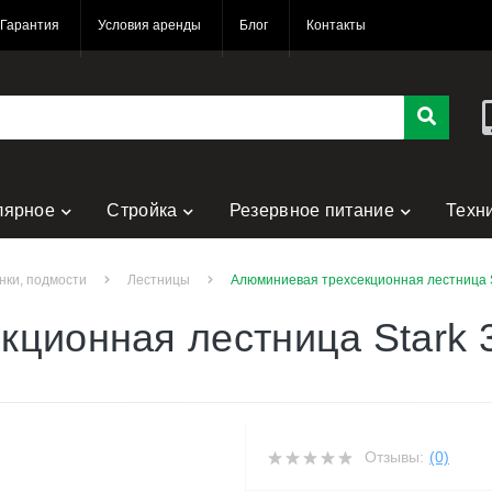
Гарантия
Условия аренды
Блог
Контакты
лярное
Стройка
Резервное питание
Техн
нки, подмости
Лестницы
Алюминиевая трехсекционная лестница S
кционная лестница Stark
Отзывы:
(0)