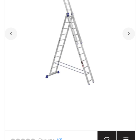
‹
›
Отзывы:
(0)