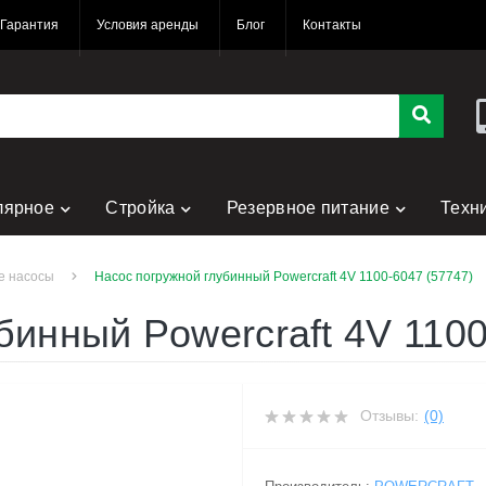
Гарантия
Условия аренды
Блог
Контакты
лярное
Стройка
Резервное питание
Техн
е насосы
Насос погружной глубинный Powercraft 4V 1100-6047 (57747)
бинный Powercraft 4V 1100
Отзывы:
(0)