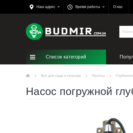
Наш адрес
Время работы
О нас
Список категорий
Попу
Все для сада и огорода
Насосы
Глубинны
Насос погружной глу