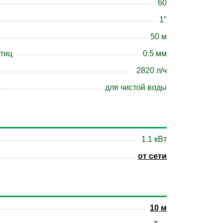
60
1"
50 м
тиц
0.5 мм
2820 л/ч
для чистой воды
1.1 кBт
от сети
10 м