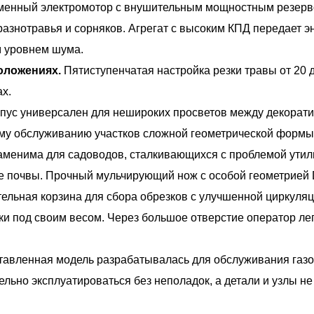
енный электромотор с внушительным мощностным резерво
разнотравья и сорняков. Агрегат с высоким КПД передает э
м уровнем шума.
положениях.
Пятиступенчатая настройка резки травы от 20
ах.
рпус универсален для нешироких просветов между декора
ому обслуживанию участков сложной геометрической формы
менима для садоводов, сталкивающихся с проблемой утили
 почвы. Прочный мульчирующий нож с особой геометрией D
ельная корзина для сбора обрезков с улучшенной циркуляц
ки под своим весом. Через большое отверстие оператор ле
авленная модель разрабатывалась для обслуживания газон
ельно эксплуатироваться без неполадок, а детали и узлы н