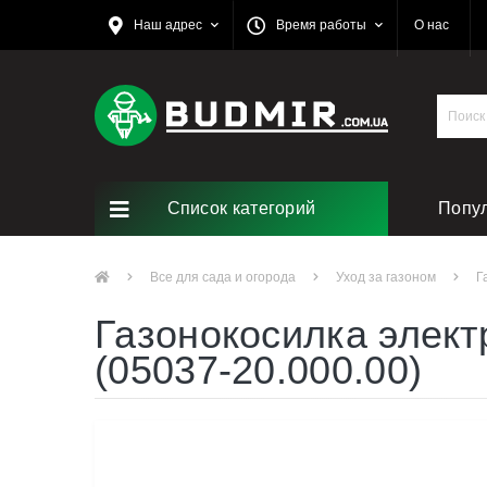
Наш адрес
Время работы
О нас
Список категорий
Попу
Все для сада и огорода
Уход за газоном
Г
Газонокосилка элект
(05037-20.000.00)