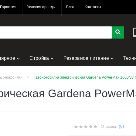
Гарантия
Условия аренды
Блог
Контакты
лярное
Стройка
Резервное питание
Техн
азонокосилки
Газонокосилка электрическая Gardena PowerMax 1600/37 G
рическая Gardena PowerM
Отзывы:
(0)