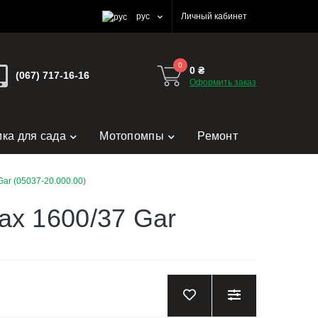
рус
Личный кабинет
0
0 ₴
(067) 717-16-16
Оформить заказ
ика для сада
Мотопомпы
Ремонт
ar (05037-20.000.00)
ax 1600/37 Gar