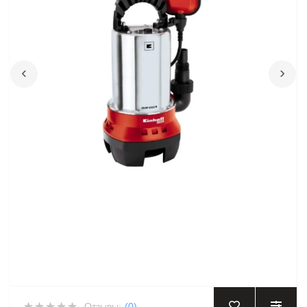
‹
›
Отзывы:
(0)