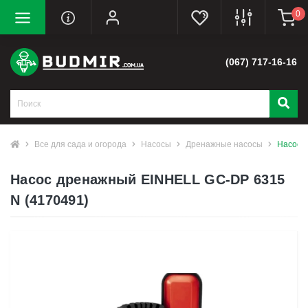
0
(067) 717-16-16
Все для сада и огорода
Насосы
Дренажные насосы
Насос 
Насос дренажный EINHELL GC-DP 6315
N (4170491)