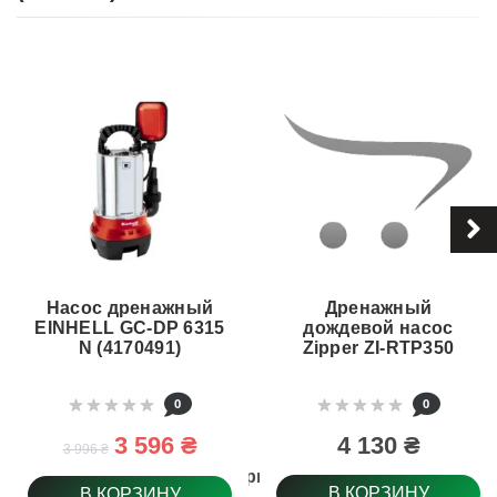
Насос дренажный
Дренажный
EINHELL GC-DP 6315
дождевой насос
N (4170491)
Zipper ZI-RTP350
0
0
3 596 ₴
4 130 ₴
3 996 ₴
Материал корпуса насоса
В КОРЗИНУ
В КОРЗИНУ