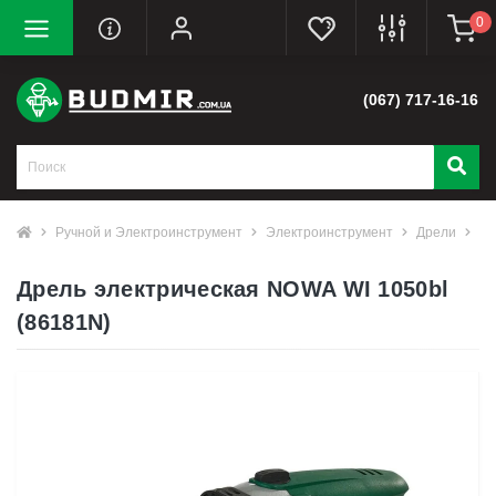
0
(067) 717-16-16
Ручной и Электроинструмент
Электроинструмент
Дрели
Др
Дрель электрическая NOWA WI 1050bl
(86181N)