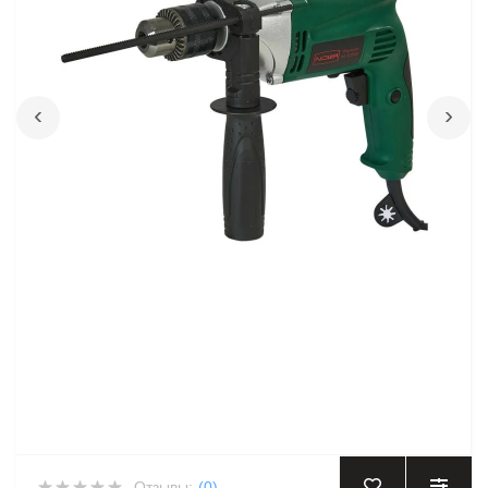
‹
›
Отзывы:
(0)