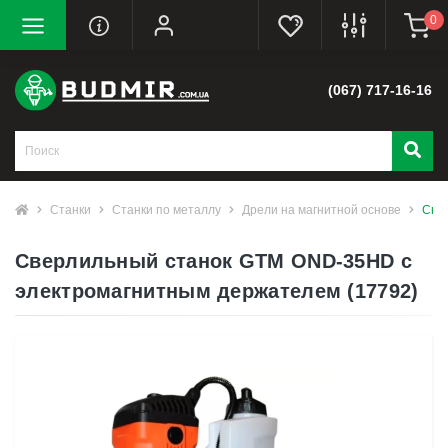
0
(067) 717-16-16
Станки
Станки по металлу
Дрели на магнитной основе
Све
Сверлильный станок GTM OND-35HD с
электромагнитным держателем (17792)