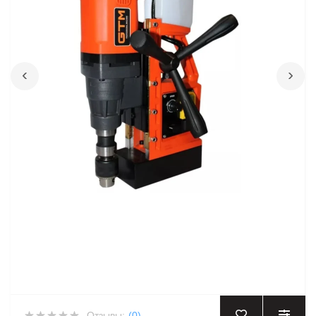
‹
›
Отзывы:
(0)