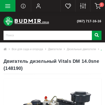
0
(067) 717-16-16
Все для сада и огорода
Двигатели
Дизельные двигатели
Дв
Двигатель дизельный Vitals DM 14.0sne
(148190)