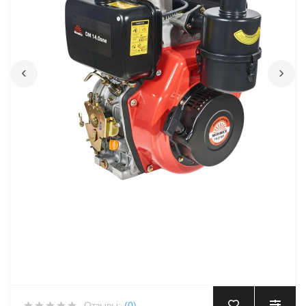
‹
›
Отзывы:
(0)