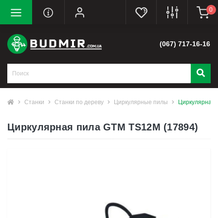
0
(067) 717-16-16
Станки
Станки по дереву
Циркулярные пилы
Циркулярная 
Циркулярная пила GTM TS12M (17894)