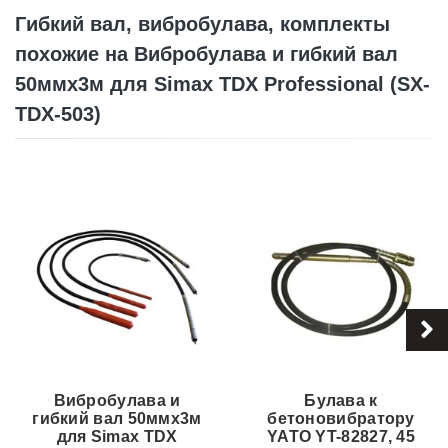
Гибкий вал, вибробулава, комплекты
похожие на Вибробулава и гибкий вал
50ммх3м для Simax TDX Professional (SX-
TDX-503)
Вибробулава и
Булава к
гибкий вал 50ммх3м
бетоновибратору
для Simax TDX
YATO YT-82827, 45