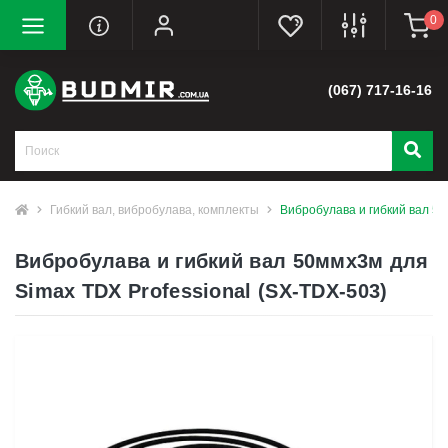
0
(067) 717-16-16
Гибкий вал, вибробулава, комплекты
Вибробулава и гибкий вал 50
Вибробулава и гибкий вал 50ммх3м для
Simax TDX Professional (SX-TDX-503)