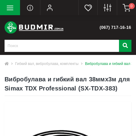
0
(067) 717-16-16
Гибкий вал, вибробулава, комплекты
Вибробулава и гибкий вал 38
Вибробулава и гибкий вал 38ммх3м для
Simax TDX Professional (SX-TDX-383)