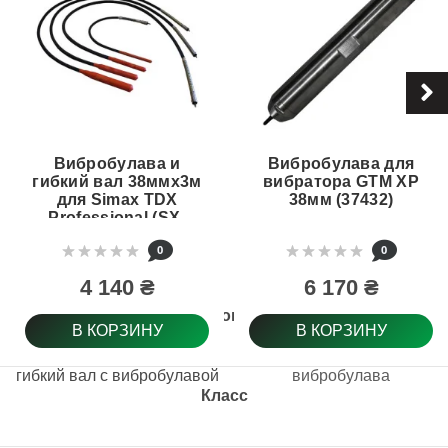
Вибробулава и
Вибробулава для
гибкий вал 38ммх3м
вибратора GTM XP
для Simax TDX
38мм (37432)
Professional (SX-
TDX-383)
0
0
4 140 ₴
6 170 ₴
Тип товара
В КОРЗИНУ
В КОРЗИНУ
гибкий вал с вибробулавой
вибробулава
Класс