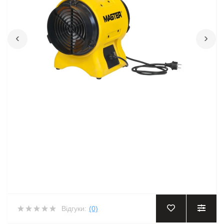
‹
›
Відгуки:
(0)
‹
›