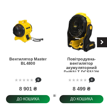
Вентилятор Master
Повітродувка-
BL4800
вентилятор
акумуляторний
DeWALT DCE512N
0
0
8 901 ₴
8 499 ₴
Регулювання повітряного потоку
ДО КОШИКА
ДО КОШИКА