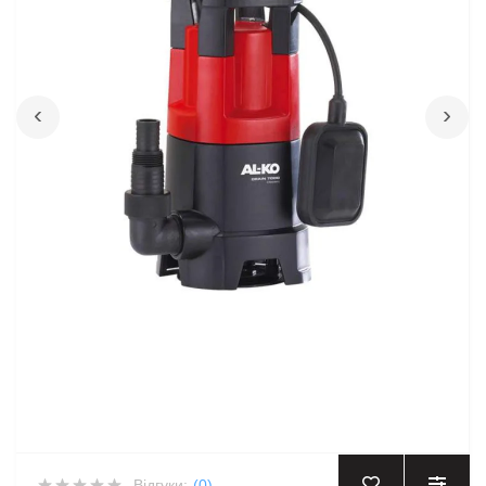
‹
›
Відгуки:
(0)