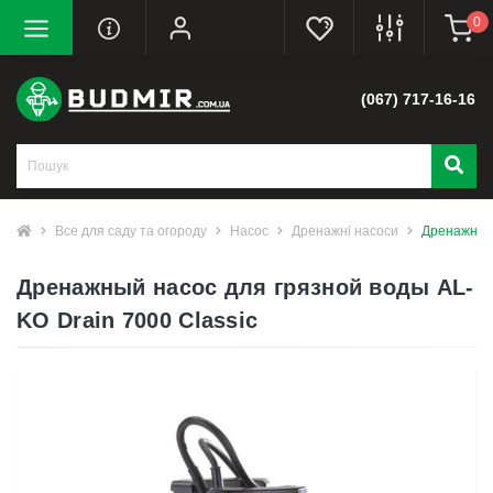
0
(067) 717-16-16
Все для саду та огороду
Насос
Дренажні насоси
Дренажный 
Дренажный насос для грязной воды AL-
KO Drain 7000 Classic