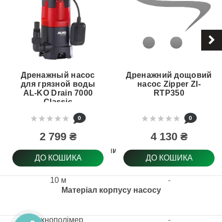
Дренажный насос
Дренажний дощовий
для грязной воды
насос Zipper ZI-
AL-KO Drain 7000
RTP350
Classic
0
0
2 799 ₴
4 130 ₴
Електричний кабель
ДО КОШИКА
ДО КОШИКА
10 м
-
Матеріал корпусу насосу
технополімер
-