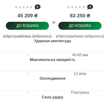
0
0
45 209 ₴
63 250 ₴
Тип товару
ДО КОШИКА
ДО КОШИКА
вібротрамбовка (вібронога)
вібротрамбовка (вібронога)
Ударная амплитуда
-
40-65 мм
Максимальна швидкість
-
12 м/хв
Охолодження
-
Повітряна
Сила удару