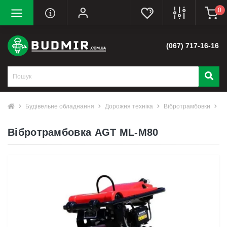
0
(067) 717-16-16
Будівельне обладнання
Дорожня техніка
Вібротрамбовки
В
Вібротрамбовка AGT ML-M80