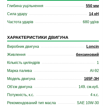
Глибина ущільнення
550 мм
Сила удару
14 кН
Частота ударів
680 уд/хв
ХАРАКТЕРИСТИКИ ДВИГУНА
Виробник двигуна
Loncin
Живлення
бензиновий
Кількість циліндрів
1
Марка палива
АІ-92
Модель двигуна
165F-3H
Об'єм двигуна
149. см.куб.
Потужність, к.с.
4 к.с.
Рекомендований тип масла
SAE 10W-30