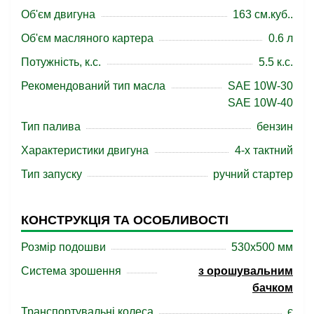
Об'єм двигуна
163 см.куб..
Об'єм масляного картера
0.6 л
Потужність, к.с.
5.5 к.с.
Рекомендований тип масла
SAE 10W-30
SAE 10W-40
Тип палива
бензин
Характеристики двигуна
4-х тактний
Тип запуску
ручний стартер
КОНСТРУКЦІЯ ТА ОСОБЛИВОСТІ
Розмір подошви
530x500 мм
Система зрошення
з орошувальним
бачком
Транспортувальні колеса
є