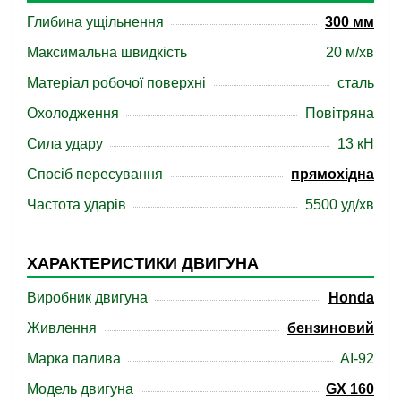
Глибина ущільнення
300 мм
Максимальна швидкість
20 м/хв
Матеріал робочої поверхні
сталь
Охолодження
Повітряна
Сила удару
13 кН
Спосіб пересування
прямохідна
Частота ударів
5500 уд/хв
ХАРАКТЕРИСТИКИ ДВИГУНА
Виробник двигуна
Honda
Живлення
бензиновий
Марка палива
АІ-92
Модель двигуна
GX 160