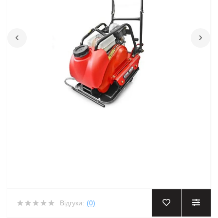
‹
›
Відгуки:
(0)