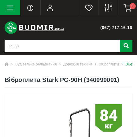
0
(067) 717-16-16
Будівельне обладнання
Дорожня техніка
Віброплити
Віброп
Віброплита Stark PC-90H (340090001)