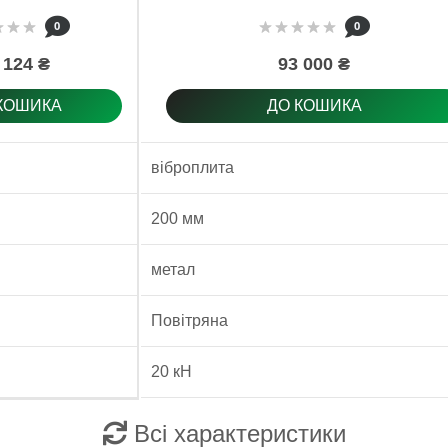
0
0
 124 ₴
93 000 ₴
КОШИКА
ДО КОШИКА
віброплита
200 мм
метал
Повітряна
20 кН
Всі характеристики