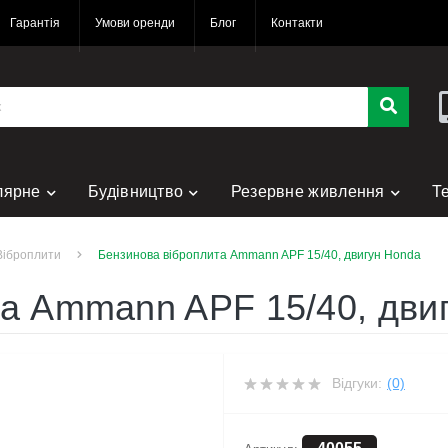
Гарантія
Умови оренди
Блог
Контакти
лярне
Будівництво
Резервне живлення
Т
нт
Віброплити
Бензинова віброплита Ammann APF 15/40, двигун Honda
та Ammann APF 15/40, дви
Відгуки:
(0)