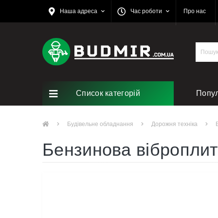
Наша адреса
Час роботи
Про нас
Список категорій
Попу
Ремо
Будівельне обладнання
Дорожня техніка
Бензинова вібропли