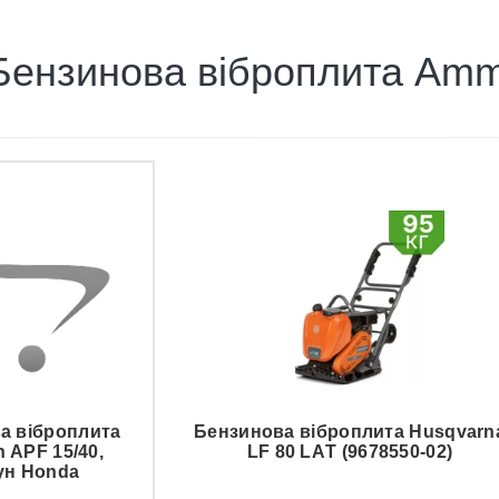
 Бензинова віброплита Amm
а віброплита
Бензинова віброплита Husqvarn
 APF 15/40,
LF 80 LАT (9678550-02)
ун Honda