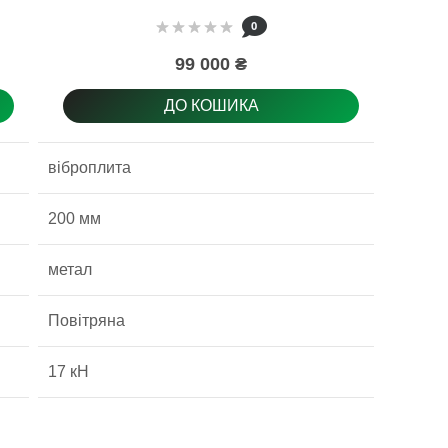
0
99 000 ₴
ДО КОШИКА
віброплита
віброп
200 мм
500 мм
метал
сталь
Повітряна
Повітр
17 кН
30 кН