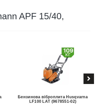
ann APF 15/40,
a
Бензинова віброплита Husqvarna
Б
LF100 LAT (9678551-02)
Ba