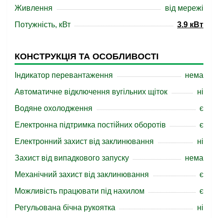
Живлення
від мережі
Потужність, кВт
3.9 кВт
КОНСТРУКЦІЯ ТА ОСОБЛИВОСТІ
Індикатор перевантаження
нема
Автоматичне відключення вугільних щіток
ні
Водяне охолодження
є
Електронна підтримка постійних оборотів
є
Електронний захист від заклинювання
ні
Захист від випадкового запуску
нема
Механічний захист від заклинювання
є
Можливість працювати під нахилом
є
Регульована бічна рукоятка
ні