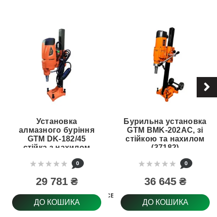
Установка
Бурильна установка
алмазного буріння
GTM BMK-202AC, зі
GTM DK-182/45
стійкою та нахилом
стійка з нахилом
(37182)
(DK-182/45)
0
0
29 781 ₴
36 645 ₴
Глубина сверління
ДО КОШИКА
ДО КОШИКА