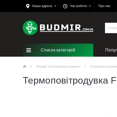
Наша адреса
Час роботи
Про нас
Список категорій
Попу
Ремо
Ручний та Електроінструмент
Електроінструме
Термоповітродувка F