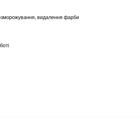
розморожування, видалення фарби
боті