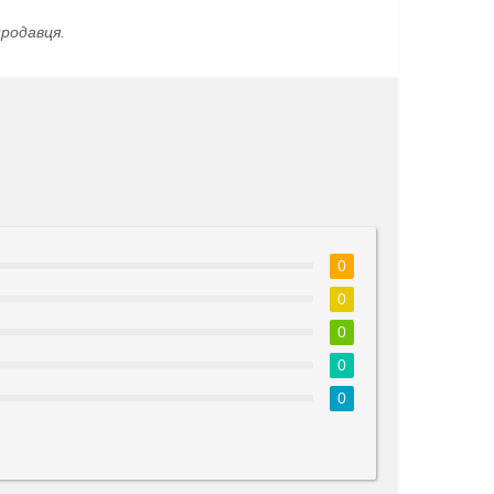
родавця.
0
0
0
0
0