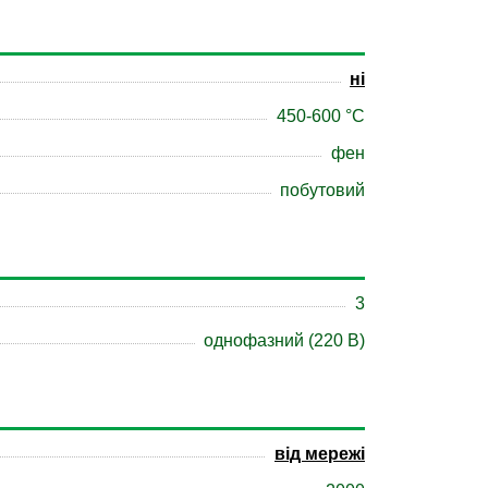
ні
450-600 °С
фен
побутовий
3
однофазний (220 В)
від мережі