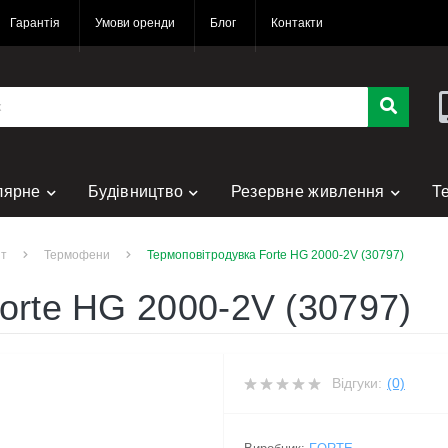
Гарантія
Умови оренди
Блог
Контакти
лярне
Будівництво
Резервне живлення
Т
нт
нт
Термофени
Термоповітродувка Forte HG 2000-2V (30797)
orte HG 2000-2V (30797)
Відгуки:
(0)