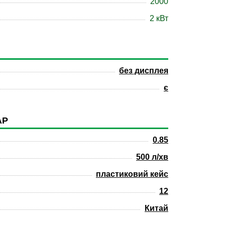
2000
2 кВт
без дисплея
є
АР
0.85
500 л/хв
пластиковий кейс
12
Китай