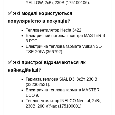
YELLOW, 2кВт, 230В (175100106).
✅ Які моделі користуються
популярністю в покупців?
Тепловентилятор Hecht 3422.
Електричний нагрівач повітря MASTER B
3 PTC.
Електрична теплова гармата Vulkan SL-
TSE-20FA (366792).
✅ Які пристрої відзначаються як
найнадійніші?
Гармата теплова SIAL D3, 3кВт, 230 В
(332302531).
Електрична теплова гармата MASTER
ECO 9.
Тепловентилятор INELCO Neutral, 2кВт,
230В, 260 м³/час (175100001).