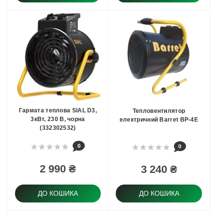
Гармата теплова SIAL D3,
Тепловентилятор
3кВт, 230 В, чорна
електричний Barret BP-4E
(332302532)
0
0
2 990 ₴
3 240 ₴
ДО КОШИКА
ДО КОШИКА