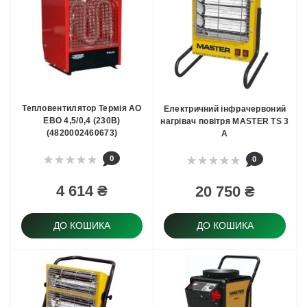
Тепловентилятор Термія АО
Електричний інфрачервоний
ЕВО 4,5/0,4 (230B)
нагрівач повітря MASTER TS 3
(4820002460673)
A
0
0
4 614 ₴
20 750 ₴
ДО КОШИКА
ДО КОШИКА