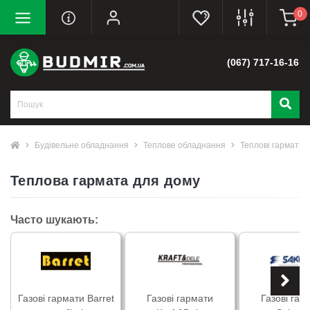
0
(067) 717-16-16
Будівельне обладнання
Теплове обладнання
Теплові гармати
Теплова гармата для дому
Часто шукають:
Газові гармати Barret
Газові гармати
Газові гар