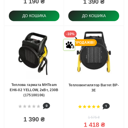
1 190 ₴
1 390 ₴
ДО КОШИКА
ДО КОШИКА
-10%
ТОП ПРОДАЖІВ!
3
Теплова гармата MHTeam
Тепловентилятор Barret BP-
EH6-02 YELLOW, 2кВт, 230В
3E
(175100106)
0
1
1 575 ₴
1 390 ₴
1 418 ₴