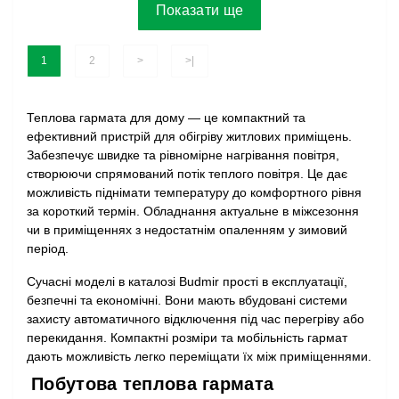
Показати ще
1
2
>
>|
Теплова гармата для дому — це компактний та
ефективний пристрій для обігріву житлових приміщень.
Забезпечує швидке та рівномірне нагрівання повітря,
створюючи спрямований потік теплого повітря. Це дає
можливість піднімати температуру до комфортного рівня
за короткий термін. Обладнання актуальне в міжсезоння
чи в приміщеннях з недостатнім опаленням у зимовий
період.
Сучасні моделі в каталозі Budmir прості в експлуатації,
безпечні та економічні. Вони мають вбудовані системи
захисту автоматичного відключення під час перегріву або
перекидання. Компактні розміри та мобільність гармат
дають можливість легко переміщати їх між приміщеннями.
Побутова теплова гармата