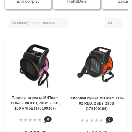
для обігріву
Kraft&Dele
Sakum
Теплова гармата MHTeam
Тепловая пушка MHTeam EH6-
EH6-02 VIOLET, 2кВт, 230В,
02 RED, 2 кВт, 230В
100 м³/год (175100107)
(175100105)
0
0