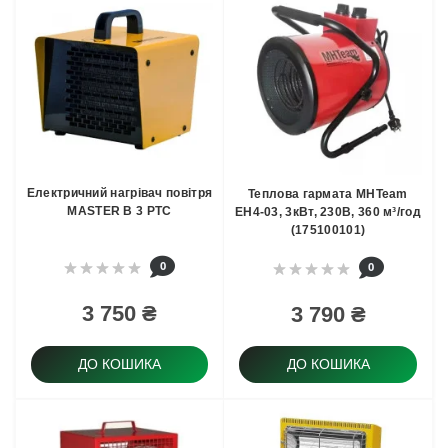
Електричний нагрівач повітря
Теплова гармата MHTeam
MASTER B 3 PTC
EH4-03, 3кВт, 230В, 360 м³/год
(175100101)
0
0
3 750 ₴
3 790 ₴
ДО КОШИКА
ДО КОШИКА