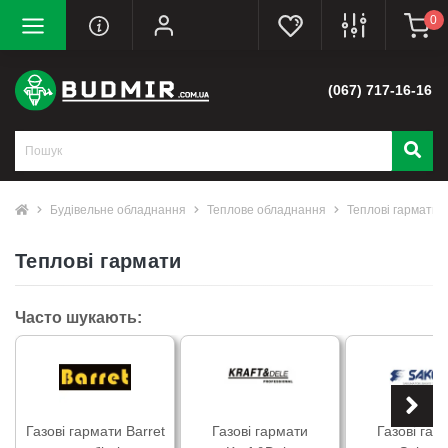
0
(067) 717-16-16
Будівельне обладнання
Теплове обладнання
Теплові гармати
Теплові гармати
Часто шукають:
Газові гармати Barret
Газові гармати
Газові гар