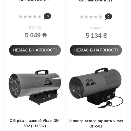
Grunfeld GFAH-30
Grunfeld GFAH-51T
0
0
5 314 ₴
5 404 ₴
5 049 ₴
5 134 ₴
НЕМАЄ В НАЯВНОСТІ
НЕМАЄ В НАЯВНОСТІ
Обігрівач газовий Vitals GH-
Теплова газова гармата Vitals
502 (211337)
GH-501