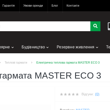
Гарантія
Умови оренди
Блог
Контакти
лярне
Будівництво
Резервне живлення
Т
нт
Теплові гармати
Електрична теплова гармата MASTER ECO 3
 гармата MASTER ECO 3
Відгуки:
(0)