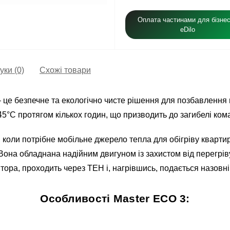
Оплата частинами для бізнес
eDilo
уки (0)
Схожі товари
 це безпечне та екологічно чисте рішення для позбавлення 
5°C протягом кількох годин, що призводить до загибелі комах
 коли потрібне мобільне джерело тепла для обігріву квартир
 Вона обладнана надійним двигуном із захистом від перегрів
тора, проходить через ТЕН і, нагрівшись, подається назовні
Особливості Master ECO 3: