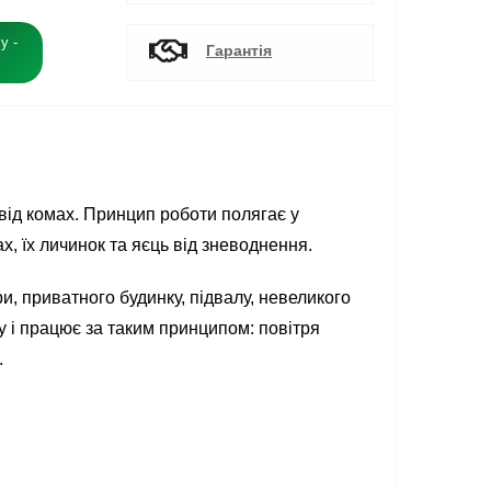
у -
Гарантія
від комах. Принцип роботи полягає у
, їх личинок та яєць від зневоднення.
и, приватного будинку, підвалу, невеликого
у і працює за таким принципом: повітря
.