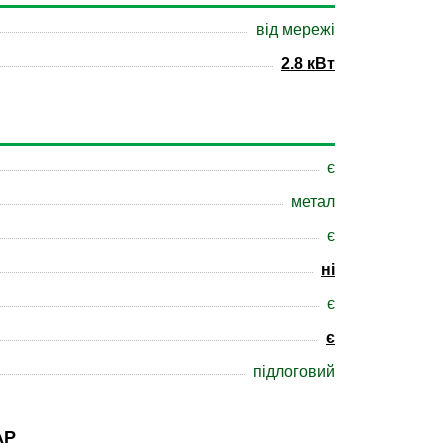
від мережі
2.8 кВт
є
метал
є
ні
є
є
підлоговий
АР