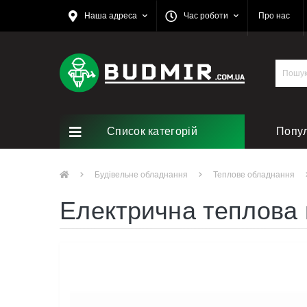
Наша адреса
Час роботи
Про нас
Список категорій
Попу
Ремо
Будівельне обладнання
Теплове обладнання
Електрична теплова