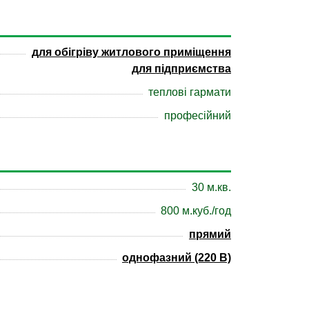
для обігріву житлового приміщення
для підприємства
теплові гармати
професійний
30 м.кв.
800 м.куб./год
прямий
однофазний (220 В)