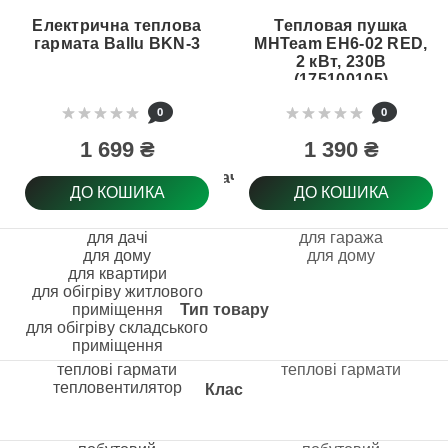
Електрична теплова
Тепловая пушка
гармата Ballu BKN-3
MHTeam EH6-02 RED,
2 кВт, 230В
(175100105)
0
0
1 699 ₴
1 390 ₴
Призначення
ДО КОШИКА
ДО КОШИКА
для дачі
для гаража
для дому
для дому
для квартири
для обігріву житлового
приміщення
Тип товару
для обігріву складського
приміщення
теплові гармати
теплові гармати
тепловентилятор
Клас