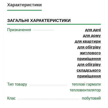
Характеристики
ЗАГАЛЬНІ ХАРАКТЕРИСТИКИ
Призначення
для дачі
для дому
для квартири
для обігріву
житлового
приміщення
для обігріву
складського
приміщення
Тип товару
теплові гармати
тепловентилятор
Клас
побутовий