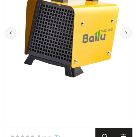
‹
›
Відгуки:
(0)