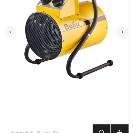
‹
›
Відгуки:
(0)