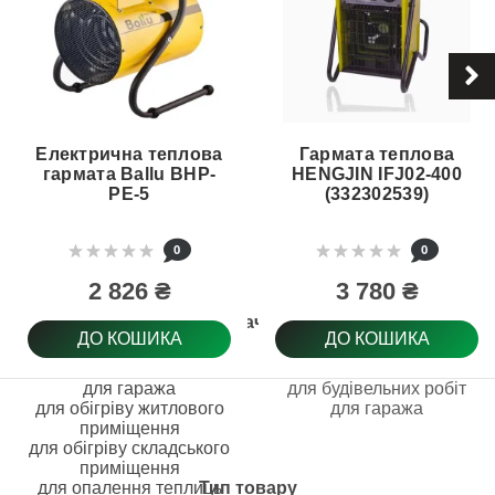
Електрична теплова
Гармата теплова
гармата Ballu BHP-
HENGJIN IFJ02-400
PE-5
(332302539)
0
0
2 826 ₴
3 780 ₴
Призначення
ДО КОШИКА
ДО КОШИКА
для гаража
для будівельних робіт
для обігріву житлового
для гаража
приміщення
для обігріву складського
приміщення
для опалення теплиць
Тип товару