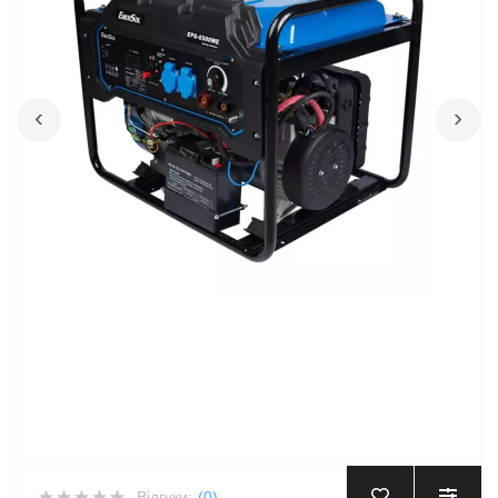
‹
›
Відгуки:
(0)