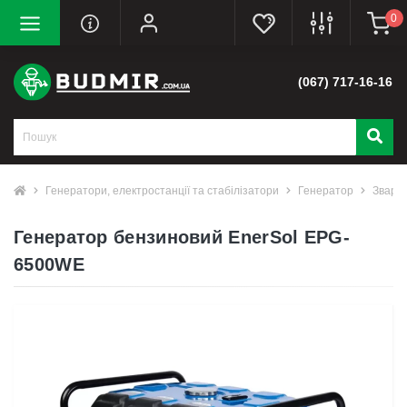
0
(067) 717-16-16
Генератори, електростанції та стабілізатори
Генератор
Зварю
Генератор бензиновий EnerSol EPG-
6500WE