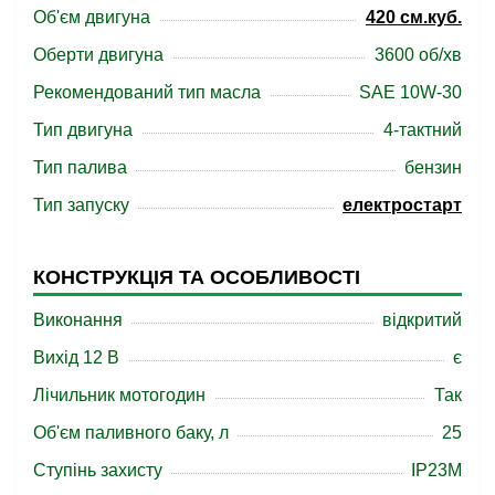
Об'єм двигуна
420 см.куб.
Оберти двигуна
3600 об/хв
Рекомендований тип масла
SAE 10W-30
Тип двигуна
4-тактний
Тип палива
бензин
Тип запуску
електростарт
КОНСТРУКЦІЯ ТА ОСОБЛИВОСТІ
Виконання
відкритий
Вихід 12 В
є
Лічильник мотогодин
Так
Об'єм паливного баку, л
25
Ступінь захисту
IP23M