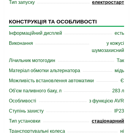
Тип запуску
електростарт
КОНСТРУКЦІЯ ТА ОСОБЛИВОСТІ
Інформаційний дисплей
есть
Виконання
у кожусі
шумозахисний
Лічильник мотогодин
Так
Матеріал обмотки альтернатора
мідь
Можливість встановлення автоматики
Є
Об'єм паливного баку, л
283 л
Особливості
з функцією AVR
Ступінь захисту
IP23
Тип установки
стаціонарний
Транспортувальні колеса
ні