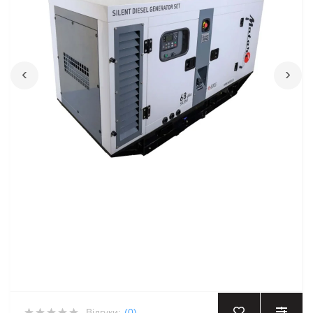
‹
›
Відгуки:
(0)