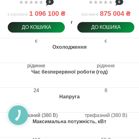
0
0
1 096 100 ₴
875 004 ₴
1 130 000 ₴
902 066 ₴
Підігрів палива
ДО КОШИКА
ДО КОШИКА
є
є
Охолодження
рідинне
рідинне
Час безперервної роботи (год)
24
8
Напруга
трифазний (380 В)
трифазний (380 В)
Максимальна потужність, кВт