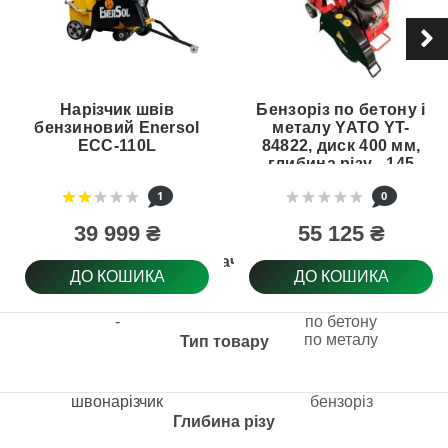
Нарізчик швів
Бензоріз по бетону і
бензиновий Enersol
металу YATO YT-
ECC-110L
84822, диск 400 мм,
глибина різу - 145
мм
1
0
39 999 ₴
55 125 ₴
Призначення
ДО КОШИКА
ДО КОШИКА
-
по бетону
по металу
Тип товару
швонарізчик
бензоріз
Глибина різу