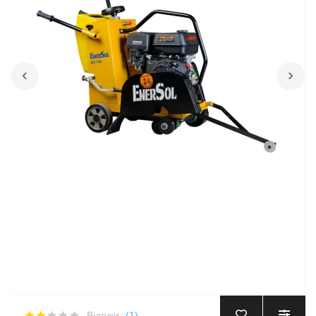
‹
›
Відгуки:
(1)