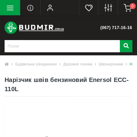
0
(067) 717-16-16
Будівельне обладнання
Дорожня техніка
Швонарізники
Нар
Нарізчик швів бензиновий Enersol ECC-
110L