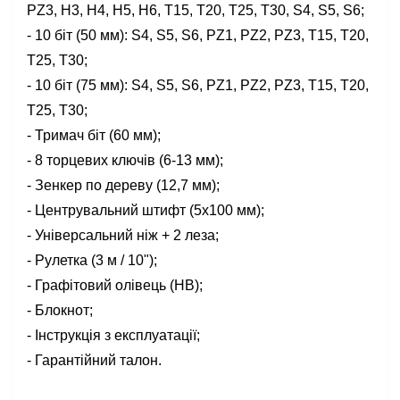
PZ3, H3, H4, H5, H6, T15, T20, T25, T30, S4, S5, S6;
- 10 біт (50 мм): S4, S5, S6, PZ1, PZ2, PZ3, T15, T20,
T25, T30;
- 10 біт (75 мм): S4, S5, S6, PZ1, PZ2, PZ3, T15, T20,
T25, T30;
- Тримач біт (60 мм);
- 8 торцевих ключів (6-13 мм);
- Зенкер по дереву (12,7 мм);
- Центрувальний штифт (5x100 мм);
- Універсальний ніж + 2 леза;
- Рулетка (3 м / 10");
- Графітовий олівець (HB);
- Блокнот;
- Інструкція з експлуатації;
- Гарантійний талон.