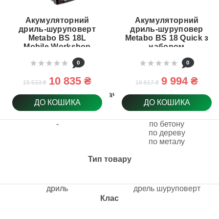
Акумуляторний
Акумуляторний
дриль-шуруповерт
дриль-шуруповер
Metabo BS 18L
Metabo BS 18 Quick з
Mobile Workshop
набором
2x2Ah Li-Power; SC
інструментів
0
0
30; Plastic Carry Case
(602217710)
(614051710)
10 835 ₴
9 994 ₴
15 533 ₴
16 617 ₴
Призначення
ДО КОШИКА
ДО КОШИКА
-
по бетону
по дереву
по металу
Тип товару
дриль
дрель шуруповерт
Клас