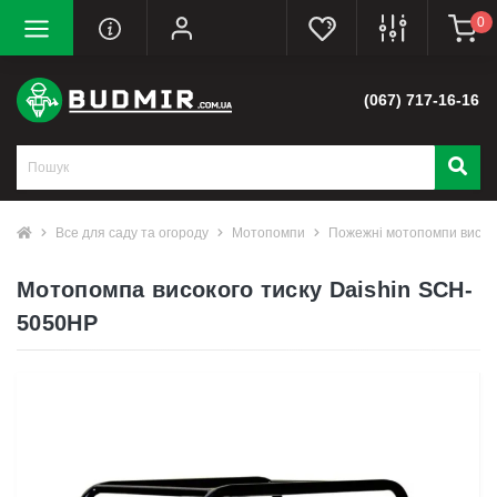
0
(067) 717-16-16
Все для саду та огороду
Мотопомпи
Пожежні мотопомпи високо
Мотопомпа високого тиску Daishin SCH-
5050HP