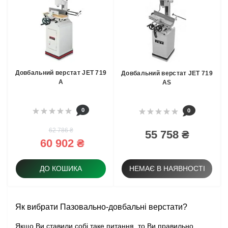
Довбальний верстат JET 719
Довбальний верстат JET 719
A
AS
0
0
62 786 ₴
55 758 ₴
60 902 ₴
ДО КОШИКА
НЕМАЄ В НАЯВНОСТІ
Як вибрати Пазовально-довбальні верстати?
Якщо Ви ставили собі таке питання, то Ви правильно