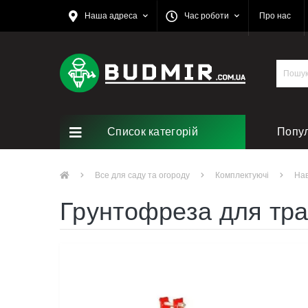
Наша адреса
Час роботи
Про нас
Список категорій
Попу
Ремо
Все для саду та огороду
Комплектуючі
Нав
Грунтофреза для тра