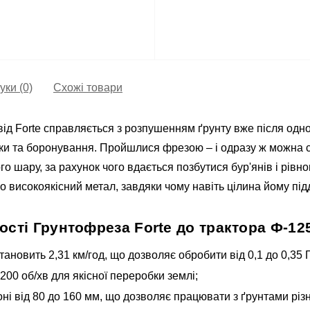
уки (0)
Схожі товари
д Forte справляється з розпушенням ґрунту вже після одног
ки та боронування. Пройшлися фрезою – і одразу ж можна сі
о шару, за рахунок чого вдається позбутися бур'янів і рівн
 високоякісний метал, завдяки чому навіть цілина йому під
сті Грунтофреза Forte до трактора Ф-125
новить 2,31 км/год, що дозволяє обробити від 0,1 до 0,35 Г
200 об/хв для якісної переробки землі;
ні від 80 до 160 мм, що дозволяє працювати з ґрунтами різн