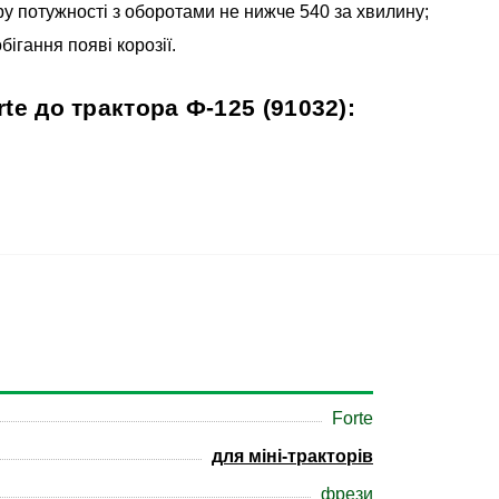
у потужності з оборотами не нижче 540 за хвилину;
ігання появі корозії.
e до трактора Ф-125 (91032):
Forte
для міні-тракторів
фрези