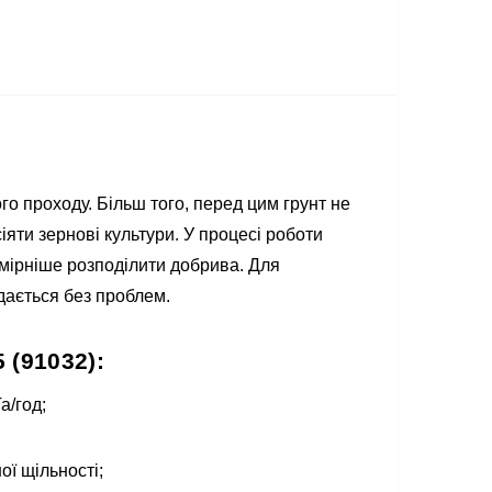
о проходу. Більш того, перед цим грунт не
яти зернові культури. У процесі роботи
омірніше розподілити добрива. Для
дається без проблем.
 (91032):
а/год;
ої щільності;