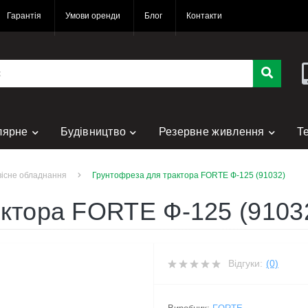
Гарантія
Умови оренди
Блог
Контакти
лярне
Будівництво
Резервне живлення
Т
нт
існе обладнання
Грунтофреза для трактора FORTE Ф-125 (91032)
ктора FORTE Ф-125 (9103
Відгуки:
(0)