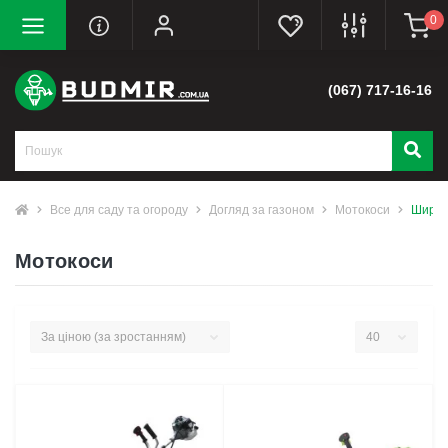
0
(067) 717-16-16
Все для саду та огороду
Догляд за газоном
Мотокоси
Ширин
Мотокоси