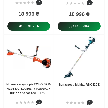
0
0
18 996 ₴
18 996 ₴
ДО КОШИКА
ДО КОШИКА
Мотокоса-кущоріз ECHO SRM-
Бензокоса Makita RBC420E
420ES/U, косильна головка +
ніж для заростей (81756)
0
0