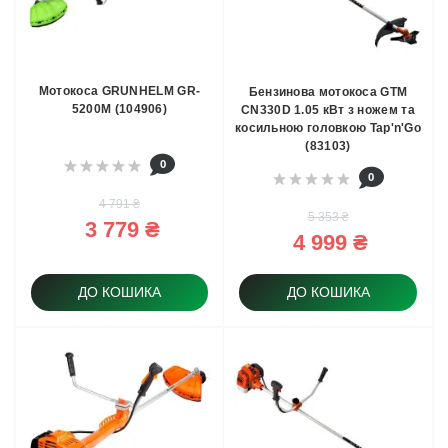
Мотокосa GRUNHELM GR-
Бензинова мотокоса GTM
5200М (104906)
CN330D 1.05 кВт з ножем та
косильною головкою Tap'n'Go
(83103)
0
0
4 791 ₴
5 353 ₴
3 779 ₴
4 999 ₴
ДО КОШИКА
ДО КОШИКА