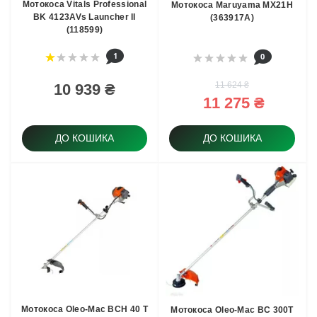
Мотокоса Vitals Professional
Мотокоса Maruyama MX21H
BK 4123AVs Launcher II
(363917A)
(118599)
1
0
11 624 ₴
10 939 ₴
11 275 ₴
ДО КОШИКА
ДО КОШИКА
Мотoкоса Oleo-Mac BCH 40 T
Мотокоса Oleo-Mac BC 300T