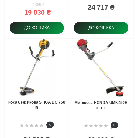
22 389 ₴
24 717 ₴
19 030 ₴
ДО КОШИКА
ДО КОШИКА
Коса бензинова STIGA BC 750
Мотокоса HONDA UMK450E
B
XEET
0
0