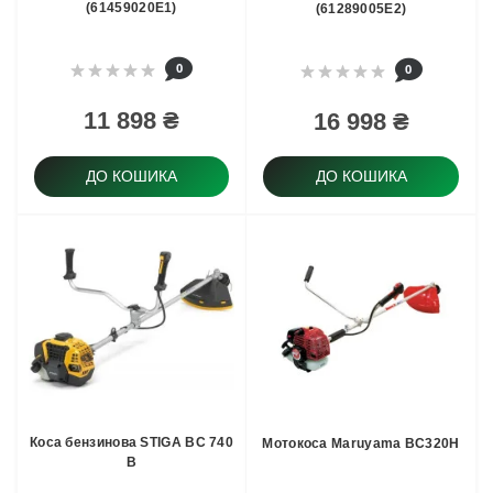
(61459020E1)
(61289005E2)
0
0
11 898 ₴
16 998 ₴
ДО КОШИКА
ДО КОШИКА
Коса бензинова STIGA BC 740
Мотокоса Maruyama BC320H
B