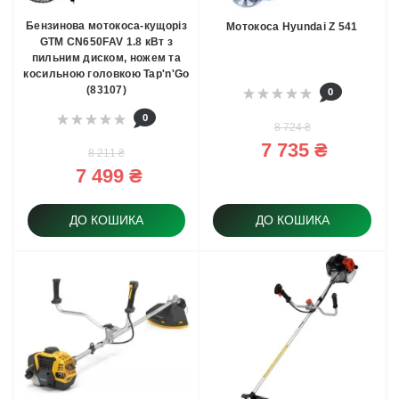
Бензинова мотокоса-кущоріз
Мотокоса Hyundai Z 541
GTM CN650FAV 1.8 кВт з
пильним диском, ножем та
косильною головкою Tap'n'Go
(83107)
0
0
8 724 ₴
7 735 ₴
8 211 ₴
7 499 ₴
ДО КОШИКА
ДО КОШИКА