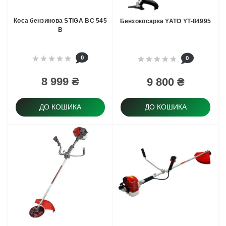
Коса бензинова STIGA BC 545
Бензокосарка YATO YT-84995
B
0
0
8 999 ₴
9 800 ₴
ДО КОШИКА
ДО КОШИКА