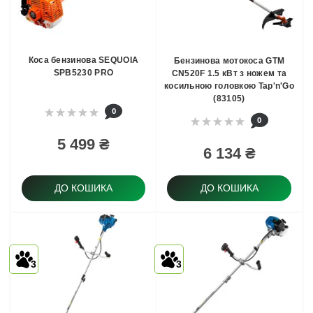
Коса бензинова SEQUOIA
Бензинова мотокоса GTM
SPB5230 PRO
CN520F 1.5 кВт з ножем та
косильною головкою Tap'n'Go
(83105)
0
0
5 499 ₴
6 134 ₴
ДО КОШИКА
ДО КОШИКА
3
3