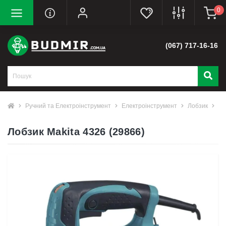
0
(067) 717-16-16
Ручний та Електроінструмент
Електроінструмент
Лобзик
Ло
Лобзик Makita 4326 (29866)