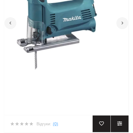
‹
›
Відгуки:
(0)