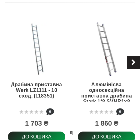
Драбина приставна
Алюмінієва
Werk LZ1111 - 10
односекційна
сход. (118351)
приставна драбина
Stark 1*8 SVHR1x8
(525080303)
0
0
1 703 ₴
1 860 ₴
Антиковзне покриття ступеня
ДО КОШИКА
ДО КОШИКА