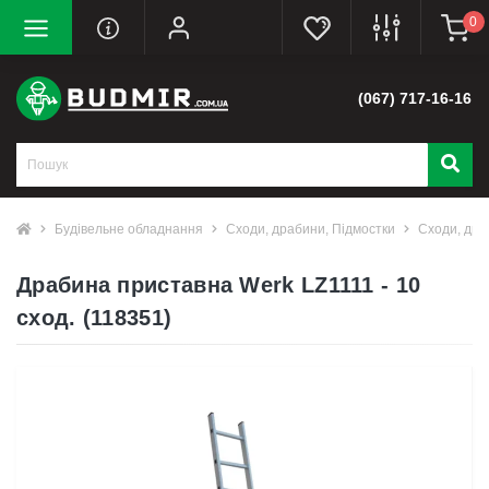
0
(067) 717-16-16
Будівельне обладнання
Сходи, драбини, Підмостки
Сходи, дра
Драбина приставна Werk LZ1111 - 10
сход. (118351)