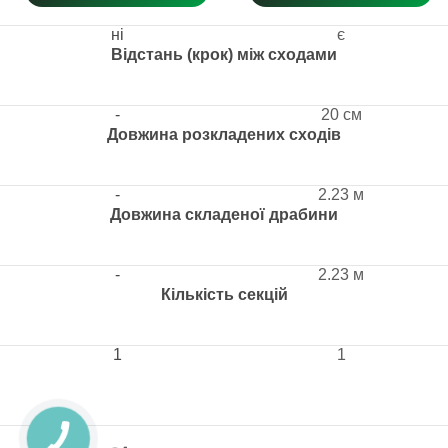
ні
є
Відстань (крок) між сходами
-
20 см
Довжина розкладених сходів
-
2.23 м
Довжина складеної драбини
-
2.23 м
Кількість секцій
1
1