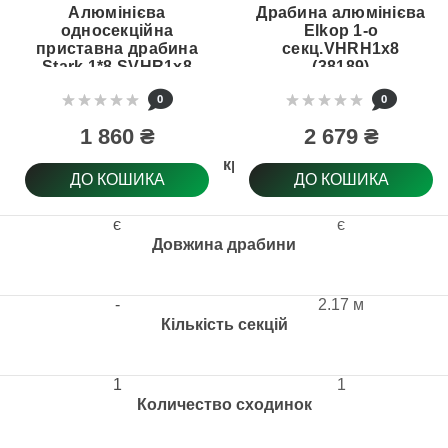
Алюмінієва
Драбина алюмінієва
односекційна
Elkop 1-о
приставна драбина
секц.VHRH1x8
Stark 1*8 SVHR1x8
(38189)
(525080303)
0
0
1 860 ₴
2 679 ₴
Антиковзне покриття ступеня
ДО КОШИКА
ДО КОШИКА
є
є
Довжина драбини
-
2.17 м
Кількість секцій
1
1
Количество сходинок