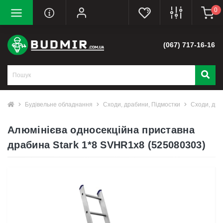
0
(067) 717-16-16
Будівельне обладнання
Сходи, драбини, Підмостки
Сходи, дра
Алюмінієва односекційна приставна
драбина Stark 1*8 SVHR1x8 (525080303)