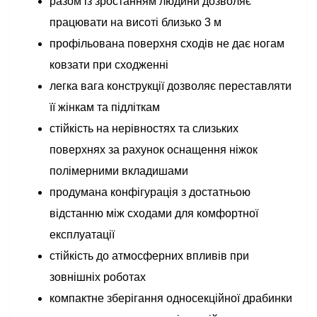
разом із зростанням людини дозволяє
працювати на висоті близько 3 м
профільована поверхня сходів не дає ногам
ковзати при сходженні
легка вага конструкції дозволяє переставляти
її жінкам та підліткам
стійкість на нерівностях та слизьких
поверхнях за рахунок оснащення ніжок
полімерними вкладишами
продумана конфігурація з достатньою
відстанню між сходами для комфортної
експлуатації
стійкість до атмосферних впливів при
зовнішніх роботах
компактне зберігання односекційної драбинки