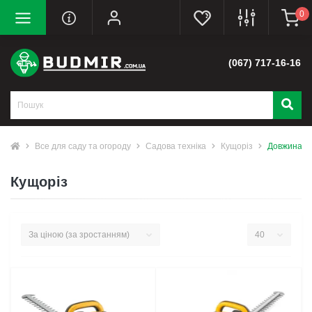
0
(067) 717-16-16
Все для саду та огороду
Садова техніка
Кущоріз
Довжина (м
Кущоріз