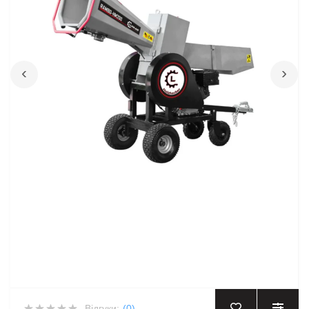
‹
›
Відгуки:
(0)