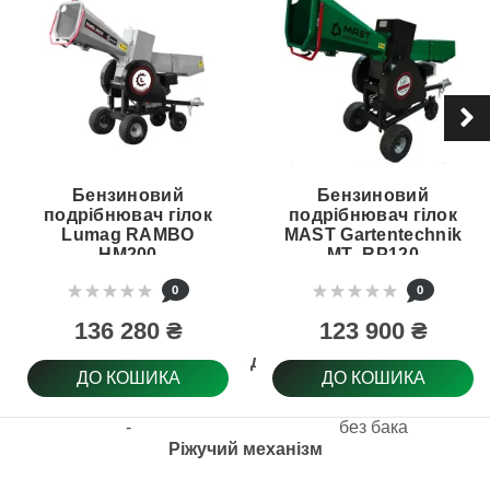
Бензиновий
Бензиновий
подрібнювач гілок
подрібнювач гілок
Lumag RAMBO
MAST Gartentechnik
HM200
MT- RP120
0
0
136 280 ₴
123 900 ₴
Контейнер для збору
ДО КОШИКА
ДО КОШИКА
-
без бака
Ріжучий механізм