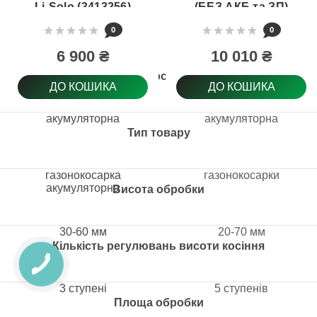
Li-Solo (3413256)
(БЕЗ АКБ та ЗП)
0
0
6 900 ₴
10 010 ₴
Тип косарки
ДО КОШИКА
ДО КОШИКА
акумуляторна
акумуляторна
Тип товару
газонокосарка
газонокосарки
акумуляторна
Висота обробки
30-60 мм
20-70 мм
Кількість регулювань висоти косіння
3 ступені
5 ступенів
Площа обробки