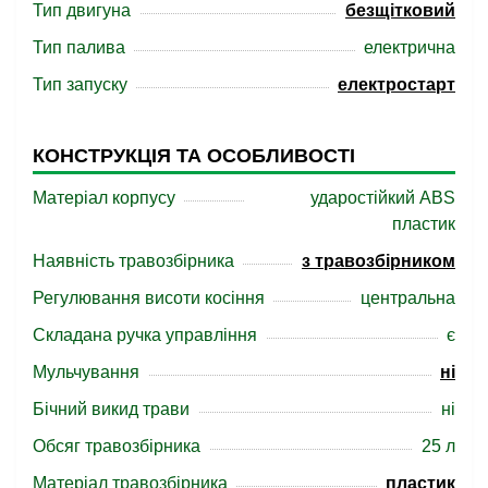
Тип двигуна
безщітковий
Тип палива
електрична
Тип запуску
електростарт
КОНСТРУКЦІЯ ТА ОСОБЛИВОСТІ
Матеріал корпусу
ударостійкий ABS
пластик
Наявність травозбірника
з травозбірником
Регулювання висоти косіння
центральна
Складана ручка управління
є
Мульчування
ні
Бічний викид трави
ні
Обсяг травозбірника
25 л
Матеріал травозбірника
пластик