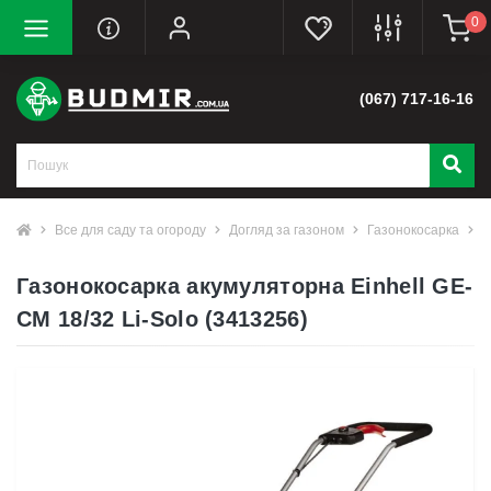
0
(067) 717-16-16
Все для саду та огороду
Догляд за газоном
Газонокосарка
Г
Газонокосарка акумуляторна Einhell GE-
CM 18/32 Li-Solo (3413256)