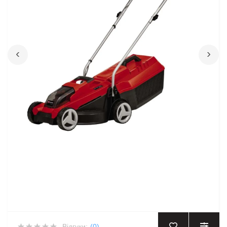
‹
›
Відгуки:
(0)