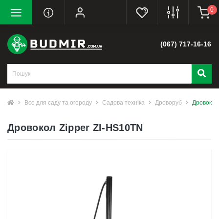
0
(067) 717-16-16
Все для саду та огороду
Садова техніка
Дроворуб
Дровокол
Дровокол Zipper ZI-HS10TN