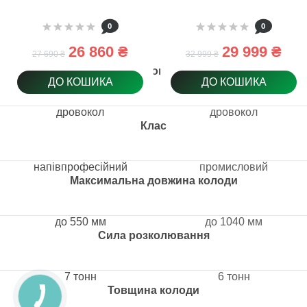
0
0
26 860 ₴
29 999 ₴
27 690 ₴
32 999 ₴
Тип товару
ДО КОШИКА
ДО КОШИКА
дровокол
дровокол
Клас
напівпрофесійний
промисловий
Максимальна довжина колоди
до 550 мм
до 1040 мм
Сила розколювання
7 тонн
6 тонн
Товщина колоди