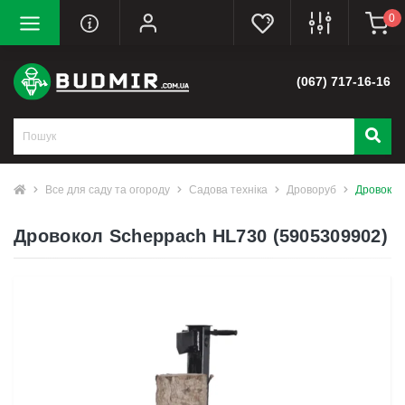
0
(067) 717-16-16
Все для саду та огороду
Садова техніка
Дроворуб
Дровокол
Дровокол Scheppach HL730 (5905309902)