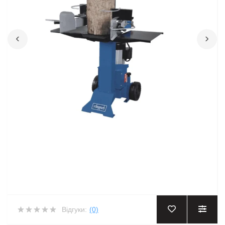
‹
›
Відгуки:
(0)
‹
›