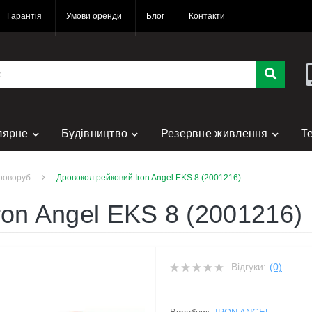
Гарантія
Умови оренди
Блог
Контакти
лярне
Будівництво
Резервне живлення
Т
нт
роворуб
Дровокол рейковий Iron Angel EKS 8 (2001216)
ron Angel EKS 8 (2001216)
Відгуки:
(0)