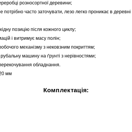
ереробці розносортної деревини;
е потрібно часто заточувати, лезо легко проникає в деревні
ідну позицію після кожного циклу;
ацій і витримує масу полін;
робочого механізму з нековзним покриттям;
рубальну машину на ґрунті з нерівностями;
 перекочування обладнання.
 20 мм
Комплектація: