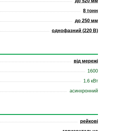
до 520 мм
8 тонн
до 250 мм
однофазний (220 В)
від мережі
1600
1.6 кВт
асинхронний
рейкові