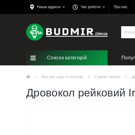
Наша адреса
Час роботи
Про нас
Список категорій
Попу
Ремо
Все для саду та огороду
Садова техніка
Д
Дровокол рейковий I