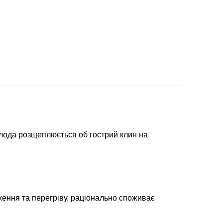
олода розщеплюється об гострий клин на
ення та перегріву, раціонально споживає