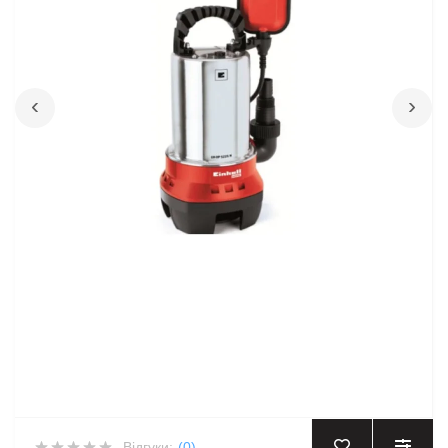
‹
›
Відгуки:
(0)