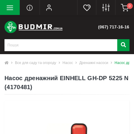
0
(067) 717-16-16
Все для саду та огороду
Насос
Дренажні насоси
Насос дре
Насос дренажний EINHELL GH-DP 5225 N
(4170481)